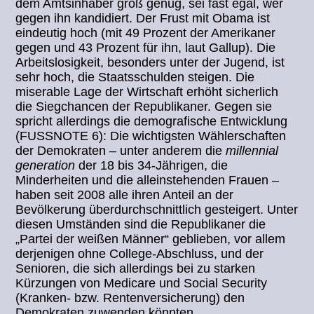
dem Amtsinhaber groß genug, sei fast egal, wer
gegen ihn kandidiert. Der Frust mit Obama ist
eindeutig hoch (mit 49 Prozent der Amerikaner
gegen und 43 Prozent für ihn, laut Gallup). Die
Arbeitslosigkeit, besonders unter der Jugend, ist
sehr hoch, die Staatsschulden steigen. Die
miserable Lage der Wirtschaft erhöht sicherlich
die Siegchancen der Republikaner. Gegen sie
spricht allerdings die demografische Entwicklung
(FUSSNOTE 6): Die wichtigsten Wählerschaften
der Demokraten – unter anderem die
millennial
generation
der 18 bis 34-Jährigen, die
Minderheiten und die alleinstehenden Frauen –
haben seit 2008 alle ihren Anteil an der
Bevölkerung überdurchschnittlich gesteigert. Unter
diesen Umständen sind die Republikaner die
„Partei der weißen Männer“ geblieben, vor allem
derjenigen ohne College-Abschluss, und der
Senioren, die sich allerdings bei zu starken
Kürzungen von Medicare und Social Security
(Kranken- bzw. Rentenversicherung) den
Demokraten zuwenden könnten.