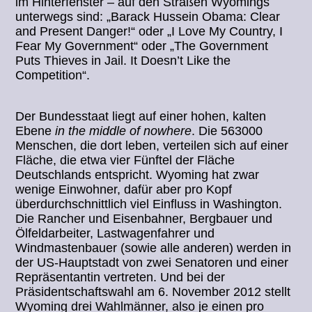
im Hinterfenster – auf den Straßen Wyomings
unterwegs sind: „Barack Hussein Obama: Clear
and Present Danger!“ oder „I Love My Country, I
Fear My Government“ oder „The Government
Puts Thieves in Jail. It Doesn’t Like the
Competition“.
Der Bundesstaat liegt auf einer hohen, kalten
Ebene
in the middle of nowhere
. Die 563000
Menschen, die dort leben, verteilen sich auf einer
Fläche, die etwa vier Fünftel der Fläche
Deutschlands entspricht. Wyoming hat zwar
wenige Einwohner, dafür aber pro Kopf
überdurchschnittlich viel Einfluss in Washington.
Die Rancher und Eisenbahner, Bergbauer und
Ölfeldarbeiter, Lastwagenfahrer und
Windmastenbauer (sowie alle anderen) werden in
der US-Hauptstadt von zwei Senatoren und einer
Repräsentantin vertreten. Und bei der
Präsidentschaftswahl am 6. November 2012 stellt
Wyoming drei Wahlmänner, also je einen pro