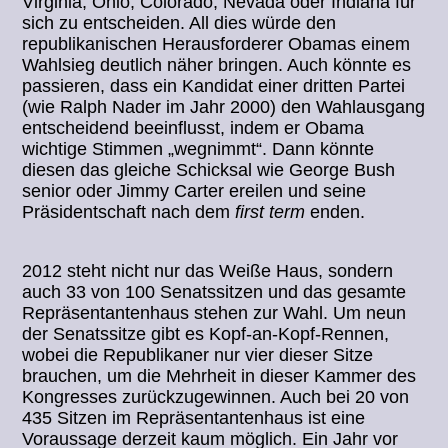
Virginia, Ohio, Colorado, Nevada oder Indiana für
sich zu entscheiden. All dies würde den
republikanischen Herausforderer Obamas einem
Wahlsieg deutlich näher bringen. Auch könnte es
passieren, dass ein Kandidat einer dritten Partei
(wie Ralph Nader im Jahr 2000) den Wahlausgang
entscheidend beeinflusst, indem er Obama
wichtige Stimmen „wegnimmt“. Dann könnte
diesen das gleiche Schicksal wie George Bush
senior oder Jimmy Carter ereilen und seine
Präsidentschaft nach dem
first term
enden.
2012 steht nicht nur das Weiße Haus, sondern
auch 33 von 100 Senatssitzen und das gesamte
Repräsentantenhaus stehen zur Wahl. Um neun
der Senatssitze gibt es Kopf-an-Kopf-Rennen,
wobei die Republikaner nur vier dieser Sitze
brauchen, um die Mehrheit in dieser Kammer des
Kongresses zurückzugewinnen. Auch bei 20 von
435 Sitzen im Repräsentantenhaus ist eine
Voraussage derzeit kaum möglich. Ein Jahr vor