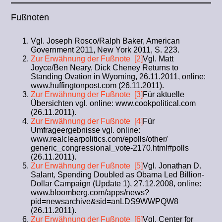
Fußnoten
Vgl. Joseph Rosco/Ralph Baker, American
Government 2011, New York 2011, S. 223.
Zur Erwähnung der Fußnote [2]
Vgl. Matt
Joyce/Ben Neary, Dick Cheney Returns to
Standing Ovation in Wyoming, 26.11.2011, online:
www.huffingtonpost.com (26.11.2011).
Zur Erwähnung der Fußnote [3]
Für aktuelle
Übersichten vgl. online: www.cookpolitical.com
(26.11.2011).
Zur Erwähnung der Fußnote [4]
Für
Umfrageergebnisse vgl. online:
www.realclearpolitics.com/epolls/other/
generic_congressional_vote-2170.html#polls
(26.11.2011).
Zur Erwähnung der Fußnote [5]
Vgl. Jonathan D.
Salant, Spending Doubled as Obama Led Billion-
Dollar Campaign (Update 1), 27.12.2008, online:
www.bloomberg.com/apps/news?
pid=newsarchive&sid=anLDS9WWPQW8
(26.11.2011).
Zur Erwähnung der Fußnote [6]
Vgl. Center for