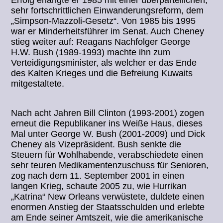
Erfolg erlangte er 1985 mit einer überparteilichen,
sehr fortschrittlichen Einwanderungsreform, dem
„Simpson-Mazzoli-Gesetz“. Von 1985 bis 1995
war er Minderheitsführer im Senat. Auch Cheney
stieg weiter auf: Reagans Nachfolger George
H.W. Bush (1989-1993) machte ihn zum
Verteidigungsminister, als welcher er das Ende
des Kalten Krieges und die Befreiung Kuwaits
mitgestaltete.
Nach acht Jahren Bill Clinton (1993-2001) zogen
erneut die Republikaner ins Weiße Haus, dieses
Mal unter George W. Bush (2001-2009) und Dick
Cheney als Vizepräsident. Bush senkte die
Steuern für Wohlhabende, verabschiedete einen
sehr teuren Medikamentenzuschuss für Senioren,
zog nach dem 11. September 2001 in einen
langen Krieg, schaute 2005 zu, wie Hurrikan
„Katrina“ New Orleans verwüstete, duldete einen
enormen Anstieg der Staatsschulden und erlebte
am Ende seiner Amtszeit, wie die amerikanische