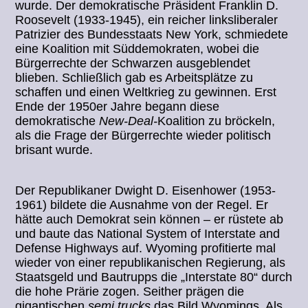
wurde. Der demokratische Präsident Franklin D.
Roosevelt (1933-1945), ein reicher linksliberaler
Patrizier des Bundesstaats New York, schmiedete
eine Koalition mit Süddemokraten, wobei die
Bürgerrechte der Schwarzen ausgeblendet
blieben. Schließlich gab es Arbeitsplätze zu
schaffen und einen Weltkrieg zu gewinnen. Erst
Ende der 1950er Jahre begann diese
demokratische
New-Deal-
Koalition zu bröckeln,
als die Frage der Bürgerrechte wieder politisch
brisant wurde.
Der Republikaner Dwight D. Eisenhower (1953-
1961) bildete die Ausnahme von der Regel. Er
hätte auch Demokrat sein können – er rüstete ab
und baute das National System of Interstate and
Defense Highways auf. Wyoming profitierte mal
wieder von einer republikanischen Regierung, als
Staatsgeld und Bautrupps die „Interstate 80“ durch
die hohe Prärie zogen. Seither prägen die
gigantischen
semi trucks
das Bild Wyomings. Als