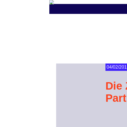
04/02/201
Die 
Part