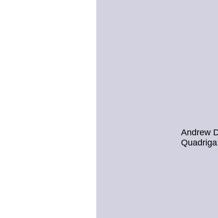
Andrew De
Quadriga