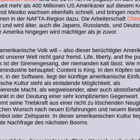
it mehr als 400 Millionen US Amerikaner auf diesem Ko
nd Mexiko wachsen ebenfalls schnell, und bringen noch
onen in der NAFTA-Region dazu. Die Arbeiterschaft
Chin
 und wird älter, auch die Japans, Russlands, und Deuts
 Amerika hingegen wird mächtiger als je zuvor.
merikanische Volk will – also dieser berüchtigter Ameri
st unserer Welt nicht ganz fremd. Life, liberty, and the pu
 ist der Sirenengesang, der niemanden kalt lässt. Wie 
nindustrie behauptet: Content is King. In den Köpfen se
, in der Software, liegt der künftige amerikanische Einfl
sche Kultur steht als einladende Möglichkeit, als
nierende Macht, als wegweisender, aber auch abstoßend
kt in der Deutung einer sehr komplizierten Gegenwart.
mmt seine Triebkraft aus einer nicht zu löschenden Neug
lichen Wunsch nach neuen Erfahrungen und neuem Besi
bol oder Zeitsparer. In dieser amerikanischen Kultur lieg
ute Nachfrage des nächsten Booms.