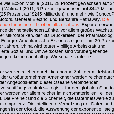
er wie Exxon Mobile (2011, 28 Prozent gewachsen auf $
n,) Walmart (2011, 6 Prozent gewachsen auf $447 Milliar
25 Prozent auf $245 Milliarden), und mehr wie ConocoPh
otors, General Electric, und Berkshire Hathaway.
Die
ende Industrie stirbt ebenfalls nicht aus
. Experten erwar
nce der herstellenden Zünfte, vor allem großes Wachst
er Mikrofabriken, der 3D-Druckereien, der Pharmakolog
Energie. Amerikanische Exporte steigen – um 30 Prozen
er Jahren. China wird teurer – billige Arbeitskraft und
sierte Sozial- und Umweltkosten sind vorübergehende
ngen, keine nachhaltige Wirtschaftsstrategie.
r werden reicher durch die enorme Zahl der mittelstän
r der Großunternehmer. Amerikaner werden reicher durc
 der Angebotsketten dieser Ozeane verbindenden
verschiffungszentrale—Logistik für den globalen Standor
r werden vor allem reicher im nicht-materiellen Teil der
t. Die Freiheit und die Sicherheit, die Datennetzwerke zu
rnkompetenz. Die intelligente Vernetzung der Daten und
gen in der Cloud, die Auswertung der exponentiell ste