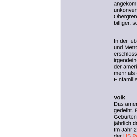
angekomm
unkonvent
Obergren
billiger,
In der le
und Metro
erschloss
irgendein
der ameri
mehr als 
Einfamili
Volk
Das ameri
gedeiht. 
Geburtenr
jährlich
Im Jahr 2
der
US Po