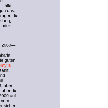
en
r—alle
gen uns:
 ragen die
klung,
, oder
hr 2060—
karia,
die guten
my is
ahlt.
ind
lt.
8, aber
, aber die
2009 auf
0 vom
r sicher.