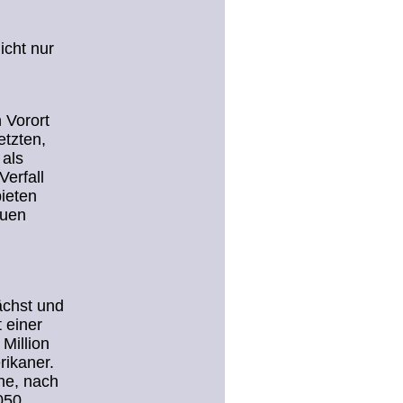
icht nur
 Vorort
etzten,
 als
erfall
bieten
euen
ächst und
 einer
Million
rikaner.
he, nach
050