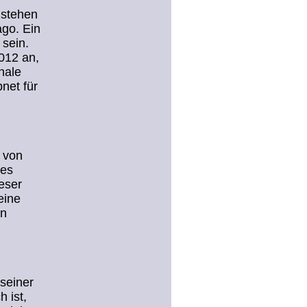
 stehen
ago. Ein
sein.
012 an,
nale
net für
 von
nes
eser
eine
on
seiner
 ist,