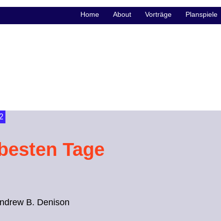
Home
About
Vorträge
Planspiele
2
 besten Tage
Andrew B. Denison