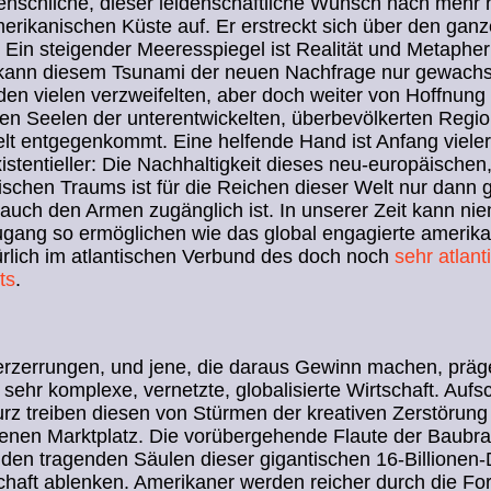
nschliche, dieser leidenschaftliche Wunsch nach mehr h
erikanischen Küste auf. Er erstreckt sich über den gan
 Ein steigender Meeresspiegel ist Realität und Metapher
kann diesem Tsunami der neuen Nachfrage nur gewachs
en vielen verzweifelten, aber doch weiter von Hoffnung
en Seelen der unterentwickelten, überbevölkerten Regi
lt entgegenkommt. Eine helfende Hand ist Anfang viele
istentieller: Die Nachhaltigkeit dieses neu-europäischen,
schen Traums ist für die Reichen dieser Welt nur dann g
auch den Armen zugänglich ist. In unserer Zeit kann ni
ugang so ermöglichen wie das global engagierte amerik
rlich im atlantischen Verbund des doch noch
sehr atlant
ts
.
Verzerrungen, und jene, die daraus Gewinn machen, prä
sehr komplexe, vernetzte, globalisierte Wirtschaft. Auf
rz treiben diesen von Stürmen der kreativen Zerstörung
enen Marktplatz. Die vorübergehende Flaute der Baubra
 den tragenden Säulen dieser gigantischen 16-Billionen-
haft ablenken. Amerikaner werden reicher durch die Fo