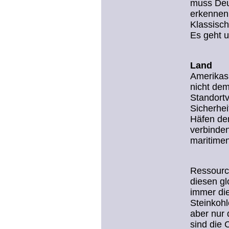
muss Deut
erkennen,
Klassisch
Es geht u
Land
Amerikas 
nicht dem
Standort
Sicherhe
Häfen der
verbinden
maritimen
Ressource
diesen g
immer di
Steinkohl
aber nur 
sind die