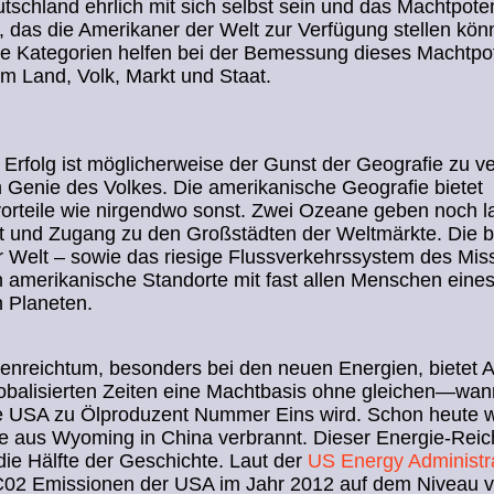
schland ehrlich mit sich selbst sein und das Machtpote
 das die Amerikaner der Welt zur Verfügung stellen kön
e Kategorien helfen bei der Bemessung dieses Machtpot
m Land, Volk, Markt und Staat.
Erfolg ist möglicherweise der Gunst der Geografie zu v
 Genie des Volkes. Die amerikanische Geografie bietet
vorteile wie nirgendwo sonst. Zwei Ozeane geben noch 
it und Zugang zu den Großstädten der Weltmärkte. Die 
 Welt – sowie das riesige Flussverkehrssystem des Miss
 amerikanische Standorte mit fast allen Menschen eines
 Planeten.
nreichtum, besonders bei den neuen Energien, bietet A
lobalisierten Zeiten eine Machtbasis ohne gleichen—wa
e USA zu Ölproduzent Nummer Eins wird. Schon heute w
e aus Wyoming in China verbrannt. Dieser Energie-Reic
die Hälfte der Geschichte. Laut der
US Energy Administr
 C02 Emissionen der USA im Jahr 2012 auf dem Niveau 