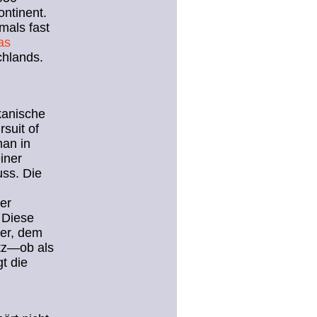
ntinent.
mals fast
as
chlands.
kanische
rsuit of
man in
iner
uss. Die
er
 Diese
ier, dem
tz—ob als
t die