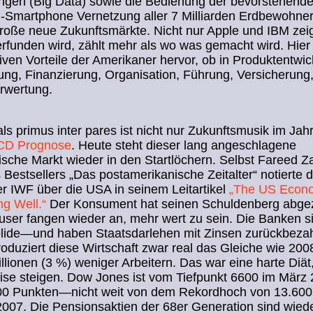
gen (Big Data) sowie die Bedienung der bevorstehend
d-Smartphone Vernetzung aller 7 Milliarden Erdbewohne
roße neue Zukunftsmärkte. Nicht nur Apple und IBM zei
funden wird, zählt mehr als wo was gemacht wird. Hier
ven Vorteile der Amerikaner hervor, ob in Produktentwic
ng, Finanzierung, Organisation, Führung, Versicherung
rwertung.
ls primus inter pares ist nicht nur Zukunftsmusik im Ja
D Prognose
. Heute steht dieser lang angeschlagene
sche Markt wieder in den Startlöchern. Selbst Fareed Za
 Bestsellers „Das postamerikanische Zeitalter“ notierte 
r IWF über die USA in seinem Leitartikel
„The US Econo
g Well.“
Der Konsument hat seinen Schuldenberg abgez
ser fangen wieder an, mehr wert zu sein. Die Banken s
olide—und haben Staatsdarlehen mit Zinsen zurückbezah
duziert diese Wirtschaft zwar real das Gleiche wie 200
illionen (3 %) weniger Arbeitern. Das war eine harte Diät
ise steigen. Dow Jones ist vom Tiefpunkt 6600 im März 
000 Punkten—nicht weit von dem Rekordhoch von 13.60
007. Die Pensionsaktien der 68er Generation sind wiede