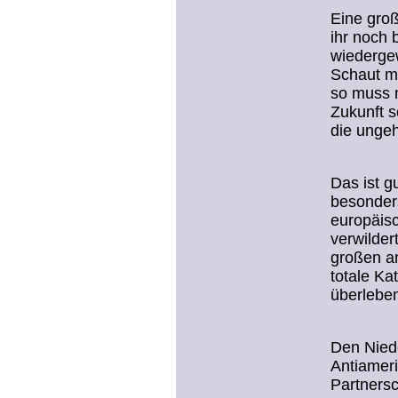
Eine groß
ihr noch
wiederge
Schaut m
so muss m
Zukunft s
die unge
Das ist 
besonders
europäis
verwilder
großen am
totale Ka
überleben
Den Niede
Antiamer
Partnersc