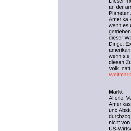
Dieser me
an der am
Planeten.
Amerika 
wenn es d
getrieben
dieser We
Dinge. Ex
amerikani
wenn sie 
diesen Z
Volk–natü
Weltmark
Markt
Allerlei 
Amerikas 
und Abstu
durchzog
nicht von
US-Wirtsc