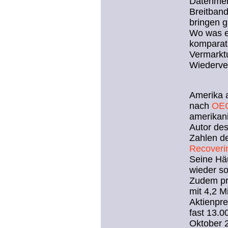
Datenmen
Breitban
bringen g
Wo was er
komparati
Vermarktu
Wiederve
Amerika a
nach
OEC
amerikani
Autor des
Zahlen de
Recoverin
Seine Häu
wieder s
Zudem pro
mit 4,2 M
Aktienpre
fast 13.
Oktober 2