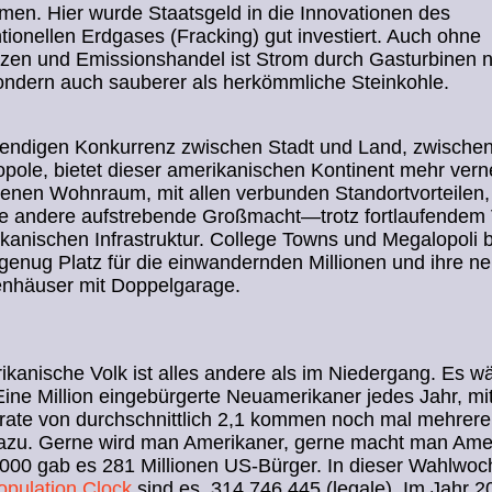
en. Hier wurde Staatsgeld in die Innovationen des
ionellen Erdgases (Fracking) gut investiert. Auch ohne
zen und Emissionshandel ist Strom durch Gasturbinen n
 sondern auch sauberer als herkömmliche Steinkohle.
bendigen Konkurrenz zwischen Stadt und Land, zwischen
pole, bietet dieser amerikanischen Kontinent mehr vern
enen Wohnraum, mit allen verbunden Standortvorteilen,
e andere aufstrebende Großmacht—trotz fortlaufendem V
kanischen Infrastruktur. College Towns und Megalopoli 
genug Platz für die einwandernden Millionen und ihre n
enhäuser mit Doppelgarage.
kanische Volk ist alles andere als im Niedergang. Es w
Eine Million eingebürgerte Neuamerikaner jedes Jahr, mit
ate von durchschnittlich 2,1 kommen noch mal mehrere 
 dazu. Gerne wird man Amerikaner, gerne macht man Ame
000 gab es 281 Millionen US-Bürger. In dieser Wahlwoc
pulation Clock
sind es, 314,746,445 (legale). Im Jahr 2