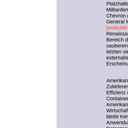
Platzhalt
Milliarde
Chevron (
General M
produzier
Renaissa
Bereich d
sauberen 
letzten vi
externali
Erscheinu
Amerikane
Zuliefere
Effizienz
Container
Amerikane
Wirtschaf
bleibt Ke
Anwendun