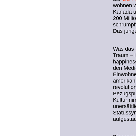
wohnen we
Kanada u
200 Milli
schrumpft
Das junge
Was das a
Traum – i
happiness
den Medie
Einwohner
amerikani
revolutio
Bezugspun
Kultur ni
unersätt
Statussym
aufgesta