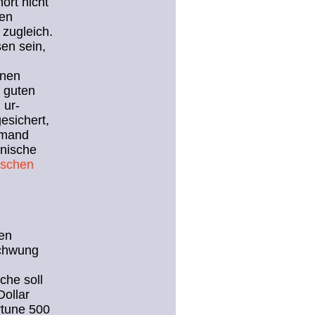
ört nicht
zen
 zugleich.
en sein,
onen
r guten
 ur-
esichert,
emand
anische
ischen
gen
schwung
che soll
Dollar
rtune 500