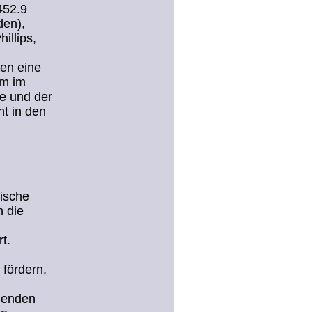
452.9
den),
illips,
ten eine
um im
ie und der
t in den
dische
h die
t.
 fördern,
igenden