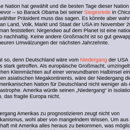
e Nation hat gewählt und die besten Tage dieser Nation
 bevor – so Barack Obama bei seiner
Siegesrede
in Chic
wählter Präsident muss das sagen. Es könnte aber wahr 
an Land, Volk, Markt und Staat der USA im November 2
an feststellen: Nirgendwo auf dem Planet ist eine natio
o nachhaltig. Keine andere Großmacht ist so gut gewapp
heuren Umwälzungen der nächsten Jahrzehnte.
gut so, denn Deutschland wäre vom
Niedergang
der USA
 stark getroffen. Als europäische Großmacht, umzingelt
chen Kleinmächten auf einer verwundbaren Halbinsel ei
ten asiatischen Megakontinents, wäre der Niedergang di
erikanischen Nation für Deutschland nicht weniger als 
tastrophe. Amerika würde seinen „Niedergang“ in Isolati
, das fragile Europa nicht.
rgang Amerikas zu prognostizieren zeugt nicht von
ikanismus, wohl aber von mangelndem Wissen. Um aus 
haft mit Amerika alles heraus zu bekommen, was möglich