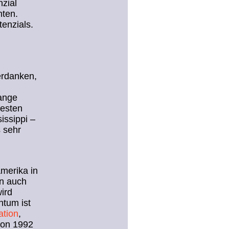
nzial
nten.
enzials.
erdanken,
lange
besten
issippi –
 sehr
merika in
nn auch
ird
htum ist
ation
,
von 1992