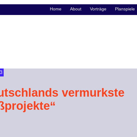
Home
About
Vorträge
Planspiele
3
utschlands vermurkste
ßprojekte“