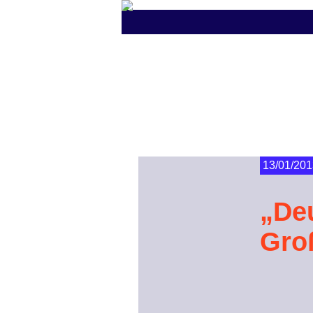
13/01/201
„De
Gro