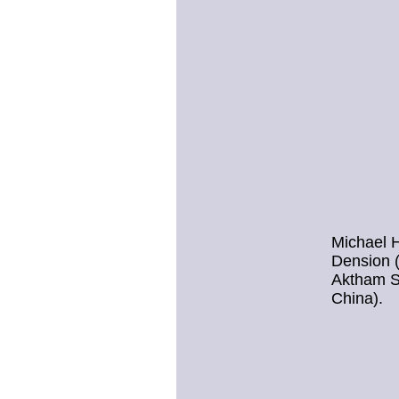
Michael H
Dension 
Aktham Su
China).