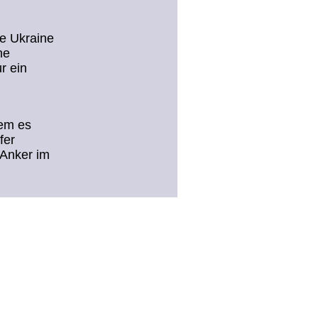
ie Ukraine
ne
r ein
dem es
fer
 Anker im