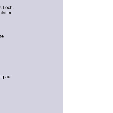
s Loch.
lation.
he
ng auf