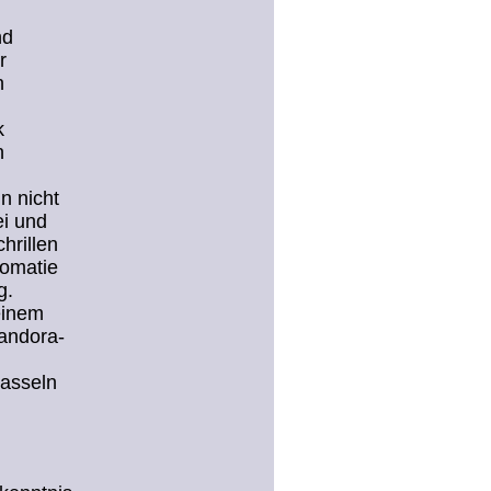
nd
r
n
k
n
n nicht
ei und
hrillen
lomatie
g.
einem
andora-
rasseln