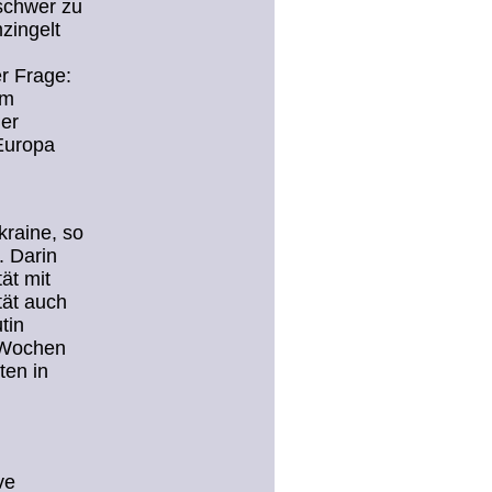
 schwer zu
zingelt
er Frage:
em
er
 Europa
kraine, so
. Darin
ät mit
tät auch
tin
i Wochen
ten in
ve