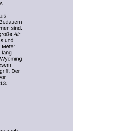
es
aus
 Bedauern
mmen sind.
 große
Air
us und
 Meter
 lang
ch Wyoming
iesem
riff. Der
vor
 13.