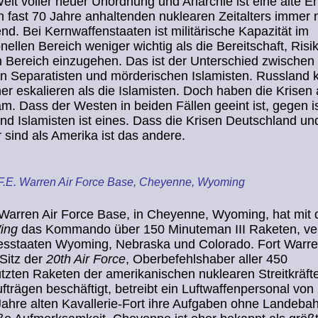
Welt voller neuer Unordnung und Anarchie ist eine alte E
 fast 70 Jahre anhaltenden nuklearen Zeitalters immer 
d. Bei Kernwaffenstaaten ist militärische Kapazität im
nellen Bereich weniger wichtig als die Bereitschaft, Risi
 Bereich einzugehen. Das ist der Unterschied zwischen
n Separatisten und mörderischen Islamisten. Russland k
her eskalieren als die Islamisten. Doch haben die Krisen 
. Dass der Westen in beiden Fällen geeint ist, gegen is
d Islamisten ist eines. Dass die Krisen Deutschland u
r sind als Amerika ist das andere.
 F.E. Warren Air Force Base, Cheyenne, Wyoming
. Warren Air Force Base, in Cheyenne, Wyoming, hat mi
ing
das Kommando über 150 Minuteman III Raketen, vert
esstaaten Wyoming, Nebraska und Colorado. Fort Warren
Sitz der
20th Air Force
, Oberbefehlshaber aller 450
tzten Raketen der amerikanischen nuklearen Streitkräfte
fträgen beschäftigt, betreibt ein Luftwaffenpersonal von
Jahre alten Kavallerie-Fort ihre Aufgaben ohne Landeba