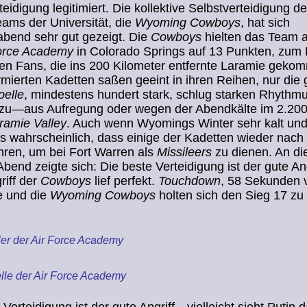
teidigung legitimiert. Die kollektive Selbstverteidigung d
eams der Universität, die
Wyoming Cowboys
, hat sich
bend sehr gut gezeigt. Die
Cowboys
hielten das Team 
orce Academy
in Colorado Springs auf 13 Punkten, zum
len Fans, die ins 200 Kilometer entfernte Laramie geko
rmierten Kadetten saßen geeint in ihren Reihen, nur die
pelle
, mindestens hundert stark, schlug starken Rhythm
azu—aus Aufregung oder wegen der Abendkälte im 2.200
ramie Valley
. Auch wenn Wyomings Winter sehr kalt und
 es wahrscheinlich, dass einige der Kadetten wieder na
hren, um bei Fort Warren als
Missileers
zu dienen. An d
Abend zeigte sich: Die beste Verteidigung ist der gute Ang
riff der
Cowboys
lief perfekt.
Touchdown
, 58 Sekunden 
e und die
Wyoming Cowboys
holten sich den Sieg 17 zu
ler der Air Force Academy
lle der Air Force Academy