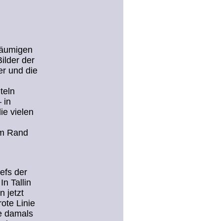
räumigen
Bilder der
r und die
teln
 in
ie vielen
zum Rand
efs der
In Tallin
n jetzt
ote Linie
ie damals