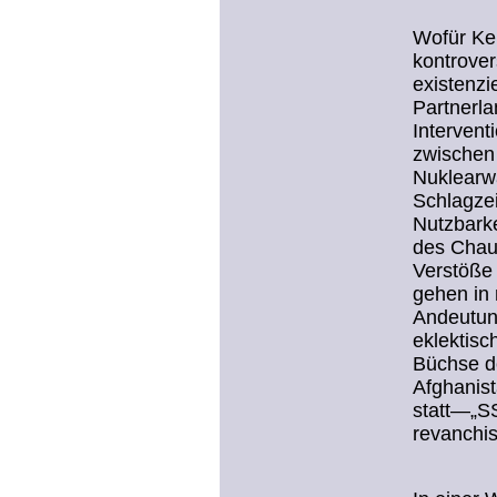
Wofür Ker
kontrover
existenzi
Partnerl
Intervent
zwischen
Nuklearwa
Schlagzei
Nutzbarke
des Chauv
Verstöße 
gehen in 
Andeutun
eklektis
Büchse de
Afghanis
statt—„SS
revanchis