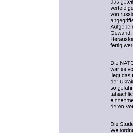
das getei
verteidig
von russi
angegriff
Aufgeben 
Gewand. 
Herausfor
fertig we
Die NATO 
war es vo
liegt das
der Ukrai
so gefähr
tatsächli
einnehmen
deren Ver
Die Stude
Weltordnu