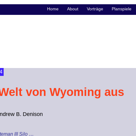
Home
About
Vorträge
Planspiele
4
 Welt von Wyoming aus
Andrew B. Denison
eman III Silo
…