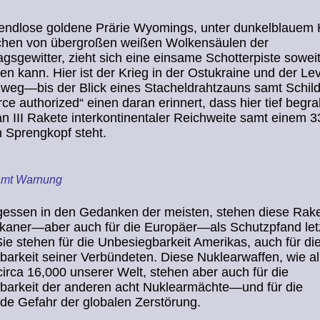
 endlose goldene Prärie Wyomings, unter dunkelblauem
chen von übergroßen weißen Wolkensäulen der
gsgewitter, zieht sich eine einsame Schotterpiste sowei
n kann. Hier ist der Krieg in der Ostukraine und der Le
 weg—bis der Blick eines Stacheldrahtzauns samt Schild
rce authorized“ einen daran erinnert, dass hier tief begr
 III Rakete interkontinentaler Reichweite samt einem 
 Sprengkopf steht.
amt Warnung
gessen in den Gedanken der meisten, stehen diese Rake
ikaner—aber auch für die Europäer—als Schutzpfand let
Sie stehen für die Unbesiegbarkeit Amerikas, auch für di
arkeit seiner Verbündeten. Diese Nuklearwaffen, wie al
irca 16,000 unserer Welt, stehen aber auch für die
barkeit der anderen acht Nuklearmächte—und für die
de Gefahr der globalen Zerstörung.