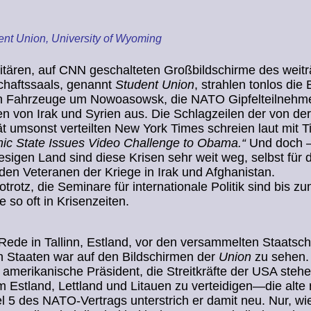
ent Union, University of Wyoming
itären, auf CNN geschalteten Großbildschirme des weit
haftssaals, genannt
Student Union
, strahlen tonlos die 
en Fahrzeuge um Nowoasowsk, die NATO Gipfelteilnehme
n von Irak und Syrien aus. Die Schlagzeilen der von der
ät umsonst verteilten New York Times schreien laut mit Ti
mic State Issues Video Challenge to Obama.“
Und doch –
esigen Land sind diese Krisen sehr weit weg, selbst für d
den Veteranen der Kriege in Irak und Afghanistan.
otrotz, die Seminare für internationale Politik sind bis 
ie so oft in Krisenzeiten.
de in Tallinn, Estland, vor den versammelten Staatsch
n Staaten war auf den Bildschirmen der
Union
zu sehen. 
 amerikanische Präsident, die Streitkräfte der USA stehe
m Estland, Lettland und Litauen zu verteidigen—die alte r
el 5 des NATO-Vertrags unterstrich er damit neu. Nur, w