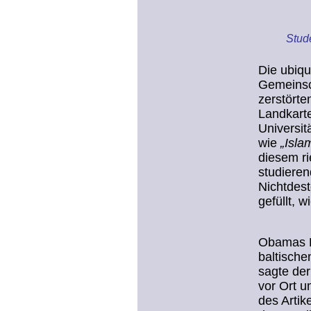
Stud
Die ubiqu
Gemeinsc
zerstört
Landkarte
Universit
wie
„Isla
diesem ri
studieren
Nichtdest
gefüllt, w
Obamas Re
baltische
sagte der
vor Ort u
des Artik