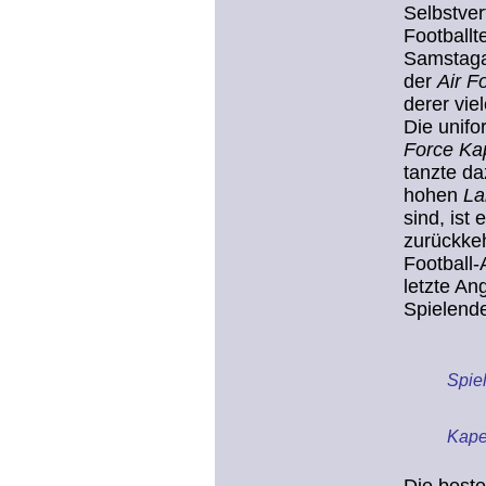
Selbstver
Footballt
Samstaga
der
Air F
derer vie
Die unifo
Force Ka
tanzte d
hohen
La
sind, ist
zurückke
Football-
letzte Ang
Spielend
Spie
Kape