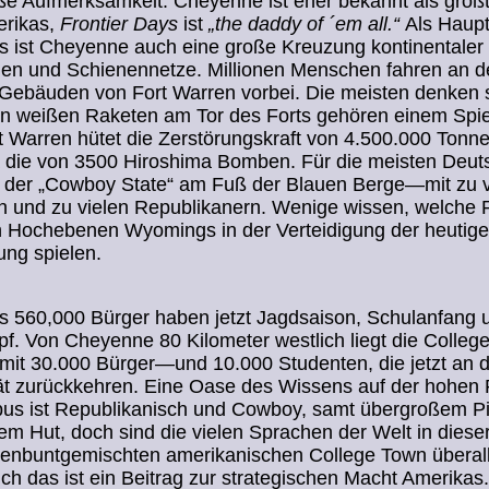
ße Aufmerksamkeit. Cheyenne ist eher bekannt als größ
erikas,
Frontier Days
ist
„the daddy of ´em all.“
Als Haupt
 ist Cheyenne auch eine große Kreuzung kontinentaler
en und Schienennetze. Millionen Menschen fahren an d
n Gebäuden von Fort Warren vorbei. Die meisten denken s
en weißen Raketen am Tor des Forts gehören einem Spie
 Warren hütet die Zerstörungskraft von 4.500.000 Tonn
a die von 3500 Hiroshima Bomben. Für die meisten Deuts
der „Cowboy State“ am Fuß der Blauen Berge—mit zu v
 und zu vielen Republikanern. Wenige wissen, welche R
 Hochebenen Wyomings in der Verteidigung der heutig
ung spielen.
 560,000 Bürger haben jetzt Jagdsaison, Schulanfang 
. Von Cheyenne 80 Kilometer westlich liegt die Colleg
mit 30.000 Bürger—und 10.000 Studenten, die jetzt an d
ät zurückkehren. Eine Oase des Wissens auf der hohen P
us ist Republikanisch und Cowboy, samt übergroßem P
m Hut, doch sind die vielen Sprachen der Welt in diese
enbuntgemischten amerikanischen College Town überall
ch das ist ein Beitrag zur strategischen Macht Amerikas.