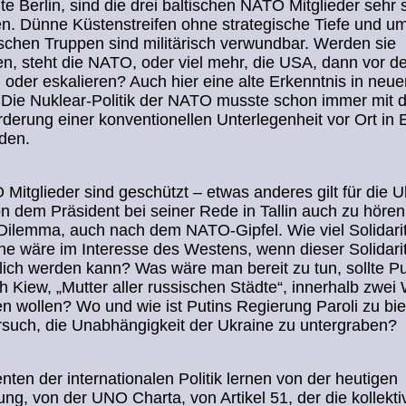
lte Berlin, sind die drei baltischen NATO Mitglieder sehr
en. Dünne Küstenstreifen ohne strategische Tiefe und um
schen Truppen sind militärisch verwundbar. Werden sie
en, steht die NATO, oder viel mehr, die USA, dann vor d
oder eskalieren? Auch hier eine alte Erkenntnis in neu
Die Nuklear-Politik der NATO musste schon immer mit d
derung einer konventionellen Unterlegenheit vor Ort in
rden.
Mitglieder sind geschützt – etwas anderes gilt für die U
n dem Präsident bei seiner Rede in Tallin auch zu hören
 Dilemma, auch nach dem NATO-Gipfel. Wie viel Solidarit
ne wäre im Interesse des Westens, wenn dieser Solidari
lich werden kann? Was wäre man bereit zu tun, sollte Pu
ch Kiew, „Mutter aller russischen Städte“, innerhalb zwe
 wollen? Wo und wie ist Putins Regierung Paroli zu bie
such, die Unabhängigkeit der Ukraine zu untergraben?
nten der internationalen Politik lernen von der heutigen
ng, von der UNO Charta, von Artikel 51, der die kollekti