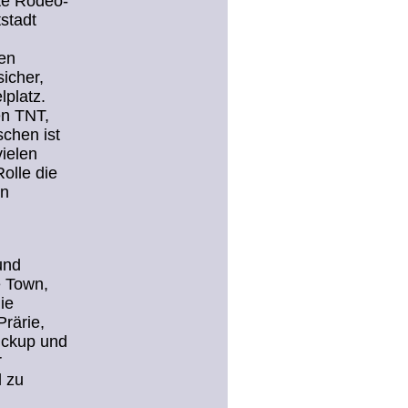
te Rodeo-
stadt
en
icher,
lplatz.
en TNT,
chen ist
ielen
olle die
en
und
e Town,
ie
rärie,
ickup und
r
 zu