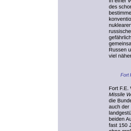
In einer 
des schon
bestimmen
konventio
nuklearen
russische
gefährlic
gemeinsam
Russen un
viel nähe
Fort
Fort F.E
Missile W
die Bund
auch der 
landgestü
beiden Au
fast 150 