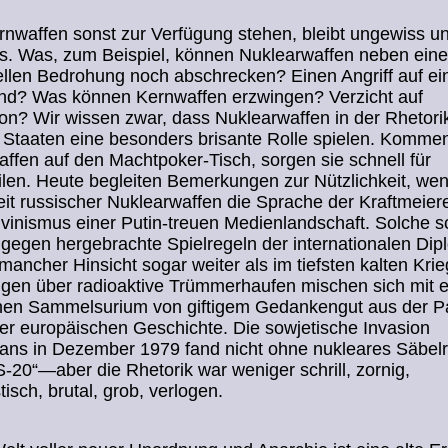
nwaffen sonst zur Verfügung stehen, bleibt ungewiss u
s. Was, zum Beispiel, können Nuklearwaffen neben eine
ellen Bedrohung noch abschrecken? Einen Angriff auf ei
and? Was können Kernwaffen erzwingen? Verzicht auf
ion? Wir wissen zwar, dass Nuklearwaffen in der Rhetori
 Staaten eine besonders brisante Rolle spielen. Komme
ffen auf den Machtpoker-Tisch, sorgen sie schnell für
len. Heute begleiten Bemerkungen zur Nützlichkeit, wen
it russischer Nuklearwaffen die Sprache der Kraftmeier
inismus einer Putin-treuen Medienlandschaft. Solche sc
gegen hergebrachte Spielregeln der internationalen Dip
mancher Hinsicht sogar weiter als im tiefsten kalten Krie
gen über radioaktive Trümmerhaufen mischen sich mit 
chen Sammelsurium von giftigem Gedankengut aus der P
r europäischen Geschichte. Die sowjetische Invasion
tans in Dezember 1979 fand nicht ohne nukleares Säbel
-20“—aber die Rhetorik war weniger schrill, zornig,
tisch, brutal, grob, verlogen.