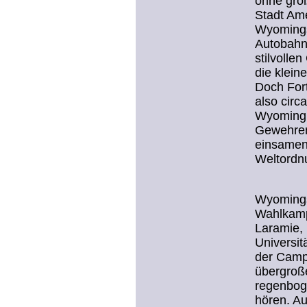
ohne gro
Stadt Am
Wyomings
Autobahn
stilvolle
die klein
Doch Fort
also circ
Wyoming 
Gewehren
einsamen
Weltordn
Wyomings
Wahlkampf
Laramie, 
Universit
der Camp
übergroße
regenbog
hören. Au