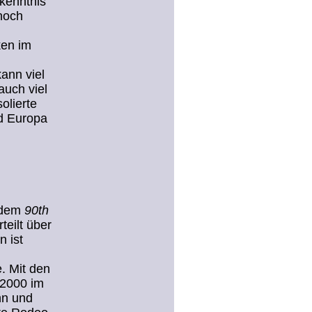
rkenntnis
noch
ken im
ann viel
auch viel
olierte
nd Europa
t dem
90th
eilt über
 ist
. Mit den
 2000 im
hn und