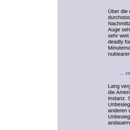
Über die
durchsto
Nachmitta
Auge sehe
sehr weit
deadly fo
Minuteman
nuklearen
…
s
Lang ver
die Amer
Instanz. 
Unbesiegb
anderen c
Unbesieg
andauern