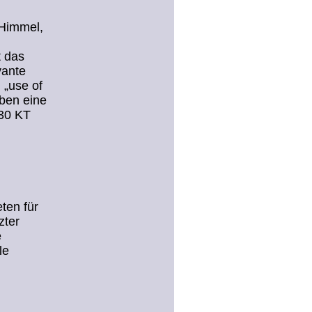
 Himmel,
t das
vante
 „use of
aben eine
330 KT
ten für
zter
e
le