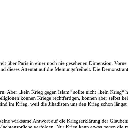
breit über Paris in einer noch nie gesehenen Dimension. Vorne 
nd dieses Attentat auf die Meinungsfreiheit. Die Demonstrant
ern. Aber „kein Krieg gegen Islam“ sollte nicht „kein Krieg“
eligionen können Kriege rechtfertigen, können aber selbst k
nd im Krieg, weil die Jihadisten uns den Krieg schon längst 
r keine wirksame Antwort auf die Kriegserklärung der Glaube
Machtansprüche verfolgen. Nur Krieg kann etwas gegen die r