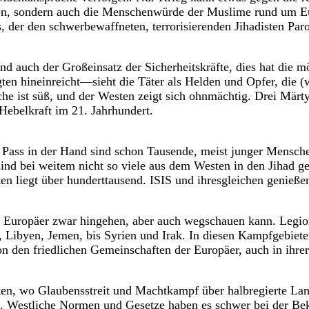
iegen, sondern auch die Menschenwürde der Muslime rund um 
es, der den schwerbewaffneten, terrorisierenden Jihadisten Paro
nd auch der Großeinsatz der Sicherheitskräfte, dies hat die mö
ten hineinreicht—sieht die Täter als Helden und Opfer, die 
che ist süß, und der Westen zeigt sich ohnmächtig. Drei Märty
Hebelkraft im 21. Jahrhundert.
ss in der Hand sind schon Tausende, meist junger Menschen,
sind bei weitem nicht so viele aus dem Westen in den Jihad ge
en liegt über hunderttausend. ISIS und ihresgleichen genieße
s Europäer zwar hingehen, aber auch wegschauen kann. Legio
n, Libyen, Jemen, bis Syrien und Irak. In diesen Kampfgebie
on den friedlichen Gemeinschaften der Europäer, auch in ihrer
sten, wo Glaubensstreit und Machtkampf über halbregierte Lan
. Westliche Normen und Gesetze haben es schwer bei der Bek