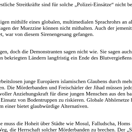
iche Streitkräfte sind für solche „Polizei-Einsätze“ nicht be
gen mithilfe eines globalen, multimedialen Sprachrohrs an al
lagen der Muezzine können nicht mithalten. Auch der jemeni
t, war von diesem Sirenengesang gefangen.
digen, doch die Demonstranten sagen nicht wie. Sie sagen au
 bekriegten Ländern langfristig ein Ende des Blutvergießens 
 arbeitslosen junge Europäern islamischen Glaubens durch meh
ten. Die Mörderbanden und Freischärler der Jihad müssen je
voller Anziehungskraft für diese jungen Menschen aus den ba
 Einsatz von Bodentruppen zu riskieren. Globale Abhörnetze 
m einer bietet glaubwürdige Alternativen.
nde muss die Hoheit über Städte wie Mosul, Falludscha, Homs
Weg, die Herrschaft solcher Mörderbanden zu brechen. Der „