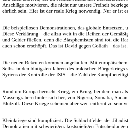
Anschläge motivieren, die nicht nur unsere Freiheit bekr
ehrlich sein. Hier ist der reale Krieg notwendig. Nur er ist 
Die beispiellosen Demonstrationen, das globale Entsetzen, u
Diese Verklärung—die allzu weit in die Reihen der Gemäßig
und Gelder fließen, denn die Blasphemisten sind tot, die Ra
auch schon erschöpft. Das ist David gegen Goliath—das ist 
Die neuen Rekruten kommen angelaufen. Mit europäischem Pa
Selbst in den blutigsten Jahren des irakischen Bürgerkriegs 
Syriens der Kontrolle der ISIS—die Zahl der Kampfbeteiligt
Rund um Europa herrscht Krieg, ein Krieg, bei dem man al
Massengräbern hinter sich her, von Nigeria, Somalia, Suda
Blutzoll. Diese Kriege scheinen aber weit entfernt zu sein v
Kleinkriege sind kompliziert. Die Schlachtfelder der Jihadi
Demokratien mit schwierigen, kostspieligen Entscheidungen