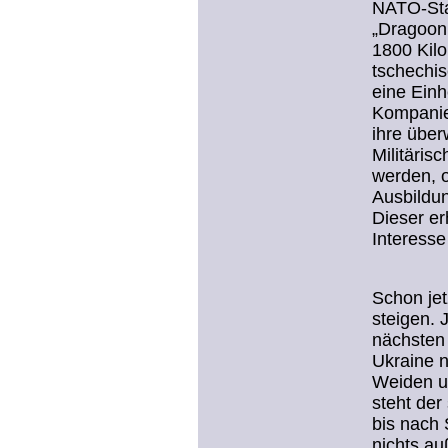
NATO-Sta
„Dragoon
1800 Kilo
tschechis
eine Einh
Kompanien
ihre über
Militäris
werden, o
Ausbildun
Dieser er
Interess
Schon jet
steigen. 
nächsten 
Ukraine n
Weiden u
steht de
bis nach
nichts au