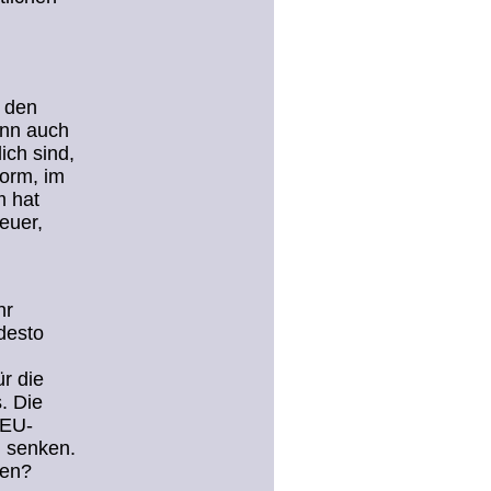
n den
enn auch
ich sind,
form, im
m hat
euer,
hr
 desto
r die
. Die
 EU-
u senken.
ifen?