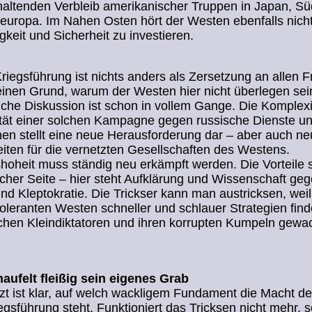
haltenden Verbleib amerikanischer Truppen in Japan, S
uropa. Im Nahen Osten hört der Westen ebenfalls nicht 
gkeit und Sicherheit zu investieren.
riegsführung ist nichts anders als Zersetzung an allen F
einen Grund, warum der Westen hier nicht überlegen sei
iche Diskussion ist schon in vollem Gange. Die Komplexi
ität einer solchen Kampagne gegen russische Dienste u
en stellt eine neue Herausforderung dar – aber auch n
iten für die vernetzten Gesellschaften des Westens.
oheit muss ständig neu erkämpft werden. Die Vorteile 
icher Seite – hier steht Aufklärung und Wissenschaft ge
nd Kleptokratie. Die Trickser kann man austricksen, wei
toleranten Westen schneller und schlauer Strategien fin
chen Kleindiktatoren und ihren korrupten Kumpeln gewa
haufelt fleißig sein eigenes Grab
zt ist klar, auf welch wackligem Fundament die Macht de
egsführung steht. Funktioniert das Tricksen nicht mehr, 