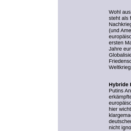
Wohl aus 
steht als
Nachkrie
(und Amer
europäisc
ersten Ma
Jahre eur
Globalisi
Friedenso
Weltkrieg
Hybride 
Putins An
erkämpfte
europäisc
hier wich
klargemac
deutsche
nicht ign