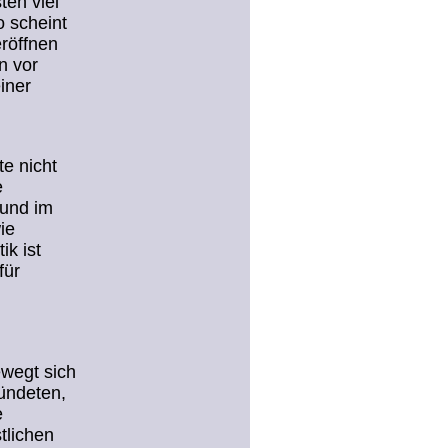
ten viel
o scheint
eröffnen
n vor
iner
te nicht
e
 und im
ie
ik ist
für
ewegt sich
bündeten,
e
tlichen