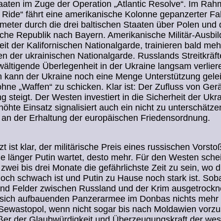
aten im Zuge der Operation „Atlantic Resolve“. Im Ra
 Ride“ fährt eine amerikanische Kolonne gepanzerter F
meter durch die drei baltischen Staaten über Polen und 
che Republik nach Bayern. Amerikanische Militär-Ausbil
eit der Kalifornischen Nationalgarde, trainieren bald me
 der ukrainischen Nationalgarde. Russlands Streitkräf
wältigende Überlegenheit in der Ukraine langsam verlier
ch kann der Ukraine noch eine Menge Unterstützung gelei
hne „Waffen“ zu schicken. Klar ist: Der Zufluss von Ger
g steigt. Der Westen investiert in die Sicherheit der Ukra
höhte Einsatz signalisiert auch ein nicht zu unterschätz
e an der Erhaltung der europäischen Friedensordnung.
zt ist klar, der militärische Preis eines russischen Vorsto
Je länger Putin wartet, desto mehr. Für den Westen sche
zwei bis drei Monate die gefährlichste Zeit zu sein, wo d
och schwach ist und Putin zu Hause noch stark ist. Soba
nd Felder zwischen Russland und der Krim ausgetrockne
r sich aufbauenden Panzerarmee im Donbas nichts mehr
 Sewastopol, wenn nicht sogar bis nach Moldawien vorz
ßer der Glaubwürdigkeit und Überzeugungskraft der wes