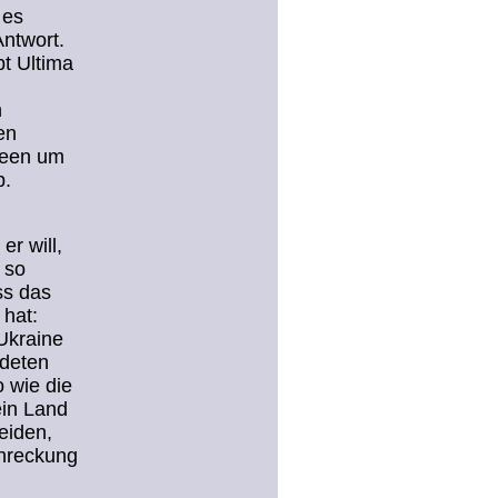
 es
Antwort.
bt Ultima
n
en
meen um
b.
r will,
 so
ss das
 hat:
Ukraine
ndeten
 wie die
ein Land
eiden,
chreckung