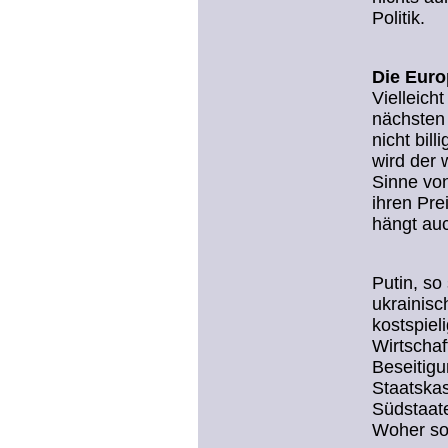
Politik.
Die Euro
Vielleich
nächsten 
nicht bill
wird der 
Sinne von
ihren Pre
hängt au
Putin, so
ukrainisc
kostspiel
Wirtschaf
Beseitig
Staatskas
Südstaate
Woher sol