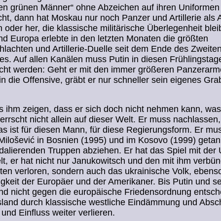
nen grünen Männer“ ohne Abzeichen auf ihren Uniformen
icht, dann hat Moskau nur noch Panzer und Artillerie als 
n oder her, die klassische militärische Überlegenheit blei
nd Europa erlebte in den letzten Monaten die größten
lachten und Artillerie-Duelle seit dem Ende des Zweite
es. Auf allen Kanälen muss Putin in diesen Frühlingstag
cht werden: Geht er mit den immer größeren Panzerar
in die Offensive, gräbt er nur schneller sein eigenes Gra
ihm zeigen, dass er sich doch nicht nehmen kann, was e
errscht nicht allein auf dieser Welt. Er muss nachlassen,
s ist für diesen Mann, für diese Regierungsform. Er mu
Milošević in Bosnien (1995) und im Kosovo (1999) getan
dalierenden Truppen abziehen. Er hat das Spiel mit der 
t, er hat nicht nur Janukowitsch und den mit ihm verbü
ten verloren, sondern auch das ukrainische Volk, ebenso
gkeit der Europäer und der Amerikaner. Bis Putin und s
und nicht gegen die europäische Friedensordnung entsch
sland durch klassische westliche Eindämmung und Abs
und Einfluss weiter verlieren.