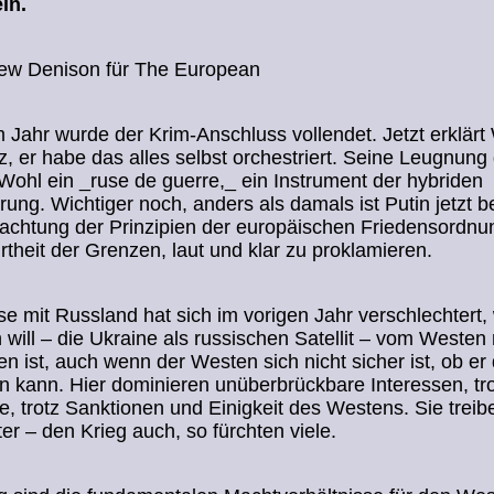
in.
ew Denison für The European
 Jahr wurde der Krim-Anschluss vollendet. Jetzt erklärt
lz, er habe das alles selbst orchestriert. Seine Leugnung 
ohl ein _ruse de guerre,_ ein Instrument der hybriden
rung. Wichtiger noch, anders als damals ist Putin jetzt be
achtung der Prinzipien der europäischen Friedensordnu
theit der Grenzen, laut und klar zu proklamieren.
se mit Russland hat sich im vorigen Jahr verschlechtert, 
 will – die Ukraine als russischen Satellit – vom Westen 
en ist, auch wenn der Westen sich nicht sicher ist, ob er 
n kann. Hier dominieren unüberbrückbare Interessen, trot
e, trotz Sanktionen und Einigkeit des Westens. Sie treib
ter – den Krieg auch, so fürchten viele.