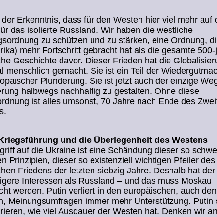
der Erkenntnis, dass für den Westen hier viel mehr auf
 für das isolierte Russland. Wir haben die westliche
gsordnung zu schützen und zu stärken, eine Ordnung, d
ika) mehr Fortschritt gebracht hat als die gesamte 500-
he Geschichte davor. Dieser Frieden hat die Globalisie
l menschlich gemacht. Sie ist ein Teil der Wiedergutm
opäischer Plünderung. Sie ist jetzt auch der einzige Weg
erung halbwegs nachhaltig zu gestalten. Ohne diese
rdnung ist alles umsonst, 70 Jahre nach Ende des Zwei
s.
Kriegsführung und die Überlegenheit des Westens
griff auf die Ukraine ist eine Schändung dieser so schwe
n Prinzipien, dieser so existenziell wichtigen Pfeiler des
hen Friedens der letzten siebzig Jahre. Deshalb hat de
tigere Interessen als Russland – und das muss Moskau
ht werden. Putin verliert in den europäischen, auch den
n, Meinungsumfragen immer mehr Unterstützung. Putin s
orieren, wie viel Ausdauer der Westen hat. Denken wir a