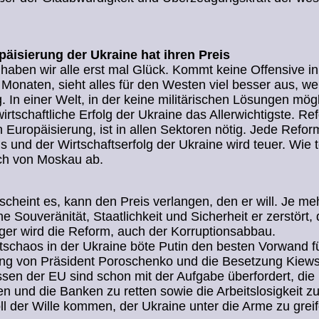
päisierung der Ukraine hat ihren Preis
t haben wir alle erst mal Glück. Kommt keine Offensive i
Monaten, sieht alles für den Westen viel besser aus, w
ig. In einer Welt, in der keine militärischen Lösungen mögl
wirtschaftliche Erfolg der Ukraine das Allerwichtigste. Re
 Europäisierung, ist in allen Sektoren nötig. Jede Refor
is und der Wirtschaftserfolg der Ukraine wird teuer. Wie t
ch von Moskau ab.
 scheint es, kann den Preis verlangen, den er will. Je me
he Souveränität, Staatlichkeit und Sicherheit er zerstört,
iger wird die Reform, auch der Korruptionsabbau.
tschaos in der Ukraine böte Putin den besten Vorwand fü
ung von Präsident Poroschenko und die Besetzung Kiews
sen der EU sind schon mit der Aufgabe überfordert, die
n und die Banken zu retten sowie die Arbeitslosigkeit z
l der Wille kommen, der Ukraine unter die Arme zu gre