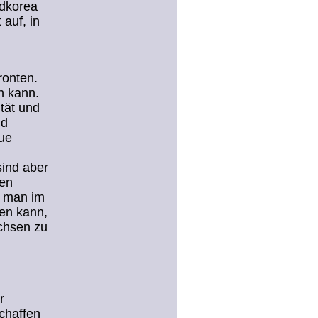
üdkorea
auf, in
ronten.
n kann.
tät und
nd
eue
sind aber
gen
l man im
den kann,
chsen zu
r
schaffen