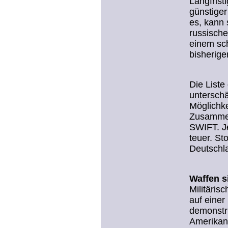
Langfrist
günstiger 
es, kann 
russische
einem sc
bisherige
Die Liste
unterschä
Möglichke
Zusammen
SWIFT. Je
teuer. St
Deutschl
Waffen s
Militäris
auf einer
demonstri
Amerikane