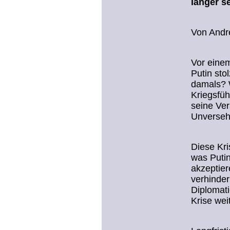
länger se
Von Andr
Vor einem
Putin sto
damals? W
Kriegsfüh
seine Ver
Unversehr
Diese Kri
was Putin
akzeptier
verhinder
Diplomati
Krise wei