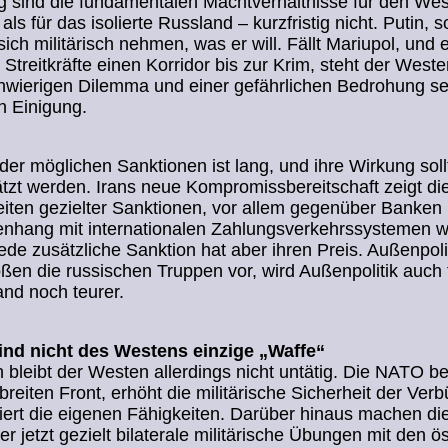
ig sind die fundamentalen Machtverhältnisse für den Wes
als für das isolierte Russland – kurzfristig nicht. Putin, s
sich militärisch nehmen, was er will. Fällt Mariupol, und 
 Streitkräfte einen Korridor bis zur Krim, steht der Weste
hwierigen Dilemma und einer gefährlichen Bedrohung se
n Einigung.
 der möglichen Sanktionen ist lang, und ihre Wirkung soll
tzt werden. Irans neue Kompromissbereitschaft zeigt di
iten gezielter Sanktionen, vor allem gegenüber Banken
hang mit internationalen Zahlungsverkehrssystemen w
de zusätzliche Sanktion hat aber ihren Preis. Außenpolit
oßen die russischen Truppen vor, wird Außenpolitik auch 
and noch teurer.
ind nicht des Westens einzige „Waffe“
ch bleibt der Westen allerdings nicht untätig. Die NATO b
 breiten Front, erhöht die militärische Sicherheit der Ver
ert die eigenen Fähigkeiten. Darüber hinaus machen di
r jetzt gezielt bilaterale militärische Übungen mit den ös