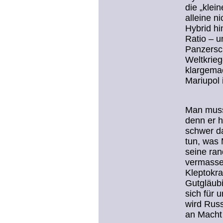
die „klei
alleine n
Hybrid hi
Ratio – u
Panzersch
Weltkrieg
klargema
Mariupol 
Man muss 
denn er h
schwer da
tun, was 
seine ran
vermassel
Kleptokra
Gutgläubi
sich für 
wird Rus
an Macht 