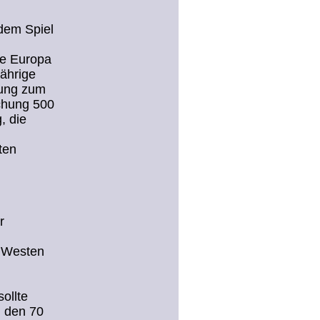
 dem Spiel
ie Europa
jährige
rung zum
achung 500
, die
ten
r
r Westen
ollte
n den 70