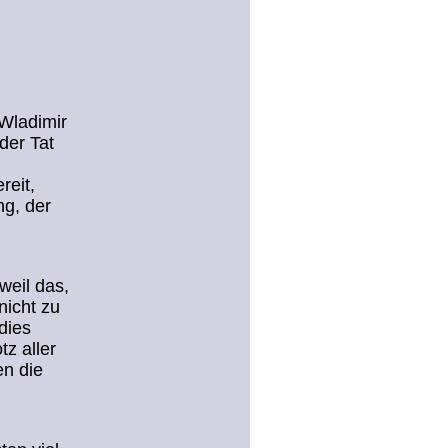
 Wladimir
der Tat
reit,
ng, der
weil das,
nicht zu
dies
z aller
en die