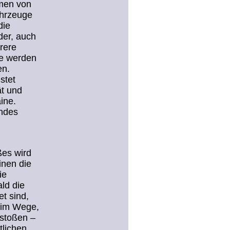
hmen von
ahrzeuge
die
der, auch
hrere
te werden
en.
stet
ät und
ine.
endes
ßes wird
inen die
ie
ld die
t sind,
 im Wege,
ustoßen –
tlichen