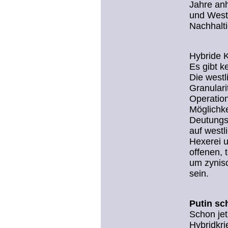
Jahre an
und Weste
Nachhalti
Hybride K
Es gibt k
Die westl
Granular
Operation
Möglichke
Deutungsh
auf westl
Hexerei u
offenen, 
um zynis
sein.
Putin sc
Schon jet
Hybridkri