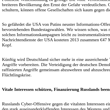
breiteren Bevölkerung den Ernst der Gefahr verdeutlichen. 
schultern, können offene Gesellschaften sich kaum gegen d
So gefährdet die USA von Putins neuster Informations-Offen
bevorstehenden Bundestagswahlen. Wir wissen schon, was mi
solchen Informationskampagnen leicht zu instrumentalisiere
Nachrichtendienste der USA kosteten 2013 zusammen €47 M
Kopf.
Künftig wird Deutschland sicher mehr in eine ausreichende 
Angriffe vorbereiten. Die Verteidigung der deutschen Dem
raffinierten Angriffe gemeinsam abzuwehren und abzuschreck
Flüchtlingskrise.
Vitale Interessen schützen, Finanzierung Russlands bee
Russlands Cyber-Offensive gegen die vitalsten Interessen ei
den stark auseinanderklaffenden Interessen des Westens un