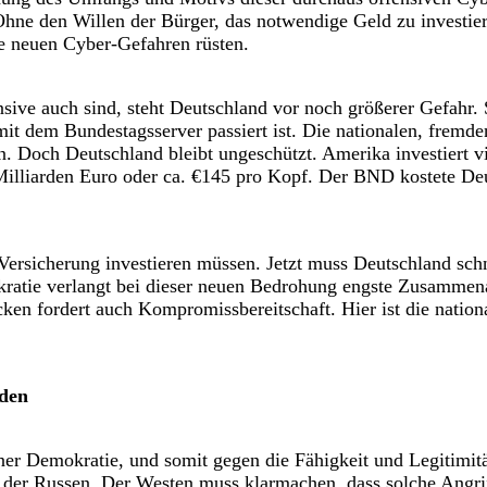
Ohne den Willen der Bürger, das notwendige Geld zu investie
ie neuen Cyber-Gefahren rüsten.
sive auch sind, steht Deutschland vor noch größerer Gefahr. 
t dem Bundestagsserver passiert ist. Die nationalen, fremde
n. Doch Deutschland bleibt ungeschützt. Amerika investiert 
illiarden Euro oder ca. €145 pro Kopf. Der BND kostete D
Versicherung investieren müssen. Jetzt muss Deutschland sch
okratie verlangt bei dieser neuen Bedrohung engste Zusamme
en fordert auch Kompromissbereitschaft. Hier ist die nationa
nden
ner Demokratie, und somit gegen die Fähigkeit und Legitimität
d der Russen. Der Westen muss klarmachen, dass solche Angr