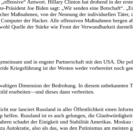
„offensive“ Antwort. Hillary Clinton hat drohend in der ers
ze-Präsident Joe Biden sagt: „Wir senden eine Botschaft“. „E
cher Maßnahmen, von der Nennung der individuellen Täter, ü
ie Computer der Hacker. Alle offensiven Maßnahmen bergen a
wohl Quelle der Stärke wie Front der Verwundbarkeit darstell
insam und in engster Partnerschaft mit den USA. Die politi
ide Kriegsführung ist der Westen weder vorbereitet noch gee
gewaltigen Dimension der Bedrohung. In diesem unbekannten T
ild erarbeiten—und dieses dann verbreiten.
Nicht nur lanciert Russland in aller Öffentlichkeit einen Inf
 helfen. Russland ist es auch gelungen, die Glaubwürdigkeit
hren schadet der Einigkeit und Stabilität Amerikas. Moskau 
zu Autokratie, also als das, was den Putinismus am meisten g