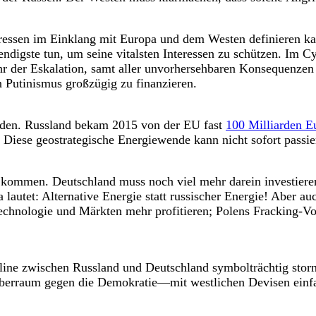
eressen im Einklang mit Europa und dem Westen definieren kan
ndigste tun, um seine vitalsten Interessen zu schützen. Im C
hr der Eskalation, samt aller unvorhersehbaren Konsequenzen
n Putinismus großzügig zu finanzieren.
enden. Russland bekam 2015 von der EU fast
100 Milliarden E
 Diese geostrategische Energiewende kann nicht sofort passi
it kommen. Deutschland muss noch viel mehr darein investier
a lautet: Alternative Energie statt russischer Energie! Aber
Technologie und Märkten mehr profitieren; Polens Fracking-
eline zwischen Russland und Deutschland symbolträchtig storn
rraum gegen die Demokratie—mit westlichen Devisen einfac