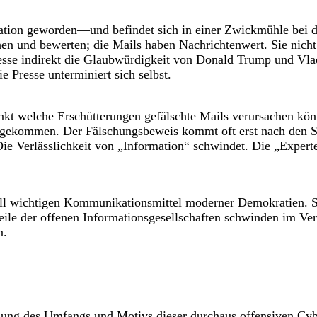
ration geworden—und befindet sich in einer Zwickmühle bei d
ichen und bewerten; die Mails haben Nachrichtenwert. Sie nic
Presse indirekt die Glaubwürdigkeit von Donald Trump und Vla
 Presse unterminiert sich selbst.
t welche Erschütterungen gefälschte Mails verursachen kön
orgekommen. Der Fälschungsbeweis kommt oft erst nach den Sc
Die Verlässlichkeit von „Information“ schwindet. Die „Expe
iell wichtigen Kommunikationsmittel moderner Demokratien. 
eile der offenen Informationsgesellschaften schwinden im Ver
n.
ichung des Umfangs und Motivs dieser durchaus offensiven Cyb