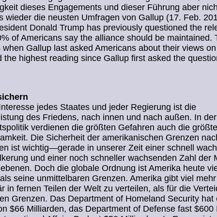
gkeit dieses Engagements und dieser Führung aber nich
 wieder die neusten Umfragen von Gallup (17. Feb. 201
esident Donald Trump has previously questioned the rel
 of Americans say the alliance should be maintained. T
 when Gallup last asked Americans about their views o
 the highest reading since Gallup first asked the questio
sichern
 Interesse jedes Staates und jeder Regierung ist die
stung des Friedens, nach innen und nach außen. In der
tspolitik verdienen die größten Gefahren auch die größt
amkeit. Die Sicherheit der amerikanischen Grenzen na
n ist wichtig—gerade in unserer Zeit einer schnell wa
lkerung und einer noch schneller wachsenden Zahl der 
iebenen. Doch die globale Ordnung ist Amerika heute vie
 als seine unmittelbaren Grenzen. Amerika gibt viel meh
är in fernen Teilen der Welt zu verteilen, als für die Verte
nen Grenzen. Das Department of Homeland Security hat 
n $66 Milliarden, das Department of Defense fast $600 