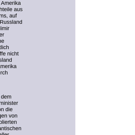
. Amerika
hteile aus
ms, auf
 Russland
dimir
er
he
lich
fe nicht
sland
Amerika
urch
t dem
inister
on die
gen von
lierten
antischen
ller