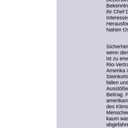
Bekenntni
ihr Chef 
Interesse
Herausfo
Nahen Ost
Sicherhei
wenn dies
ist zu e
Rio-Vertr
Amerika i
Steinkohl
fallen un
Ausstöße
Beitrag. 
amerikan
des Klim
Menschen
kaum was 
abgefahr