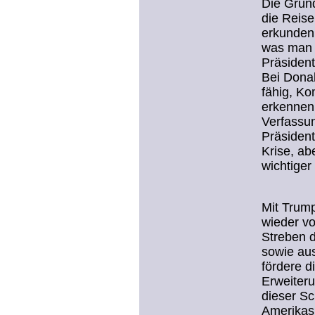
Die Grün
die Reise
erkunden.
was man 
Präsiden
Bei Donal
fähig, K
erkennen,
Verfassu
Präsident
Krise, ab
wichtiger
Mit Trump
wieder vo
Streben d
sowie aus
fördere d
Erweiteru
dieser S
Amerikas