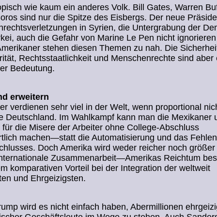
opisch wie kaum ein anderes Volk. Bill Gates, Warren Buf
ros sind nur die Spitze des Eisbergs. Der neue Präside
rechtsverletzungen in Syrien, die Untergrabung der De
rkei, auch die Gefahr von Marine Le Pen nicht ignoriere
Amerikaner stehen diesen Themen zu nah. Die Sicherhei
rität, Rechtsstaatlichkeit und Menschenrechte sind aber 
ter Bedeutung.
d erweitern
r verdienen sehr viel in der Welt, wenn proportional nic
wie Deutschland. Im Wahlkampf kann man die Mexikaner 
für die Misere der Arbeiter ohne College-Abschluss
tlich machen—statt die Automatisierung und das Fehlen
chlusses. Doch Amerika wird weder reicher noch größer
internationale Zusammenarbeit—Amerikas Reichtum best
m komparativen Vorteil bei der Integration der weltweit
en und Ehrgeizigsten.
ump wird es nicht einfach haben, Abermillionen ehrgeizi