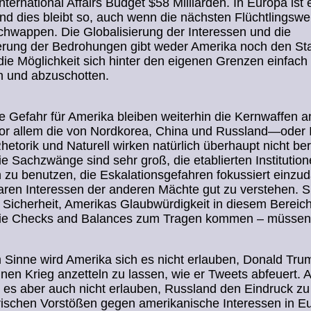
nternational Affairs Budget $58 Milliarden. In Europa ist 
nd dies bleibt so, auch wenn die nächsten Flüchtlingswe
hwappen. Die Globalisierung der Interessen und die
ierung der Bedrohungen gibt weder Amerika noch den St
ie Möglichkeit sich hinter den eigenen Grenzen einfach
n und abzuschotten.
e Gefahr für Amerika bleiben weiterhin die Kernwaffen a
or allem die von Nordkorea, China und Russland—oder I
etorik und Naturell wirken natürlich überhaupt nicht be
e Sachzwänge sind sehr groß, die etablierten Institutio
 zu benutzen, die Eskalationsgefahren fokussiert einz
aren Interessen der anderen Mächte gut zu verstehen. S
Sicherheit, Amerikas Glaubwürdigkeit in diesem Bereich
ie Checks and Balances zum Tragen kommen – müsse
 Sinne wird Amerika sich es nicht erlauben, Donald Tru
inen Krieg anzetteln zu lassen, wie er Tweets abfeuert. 
 es aber auch nicht erlauben, Russland den Eindruck zu
ärischen Vorstößen gegen amerikanische Interessen in E