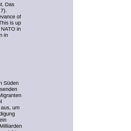
t. Das
7).
evance of
his is up
n NATO in
n in
e
ch Süden
chsenden
Migranten
l
r aus, um
idigung
ein
Milliarden