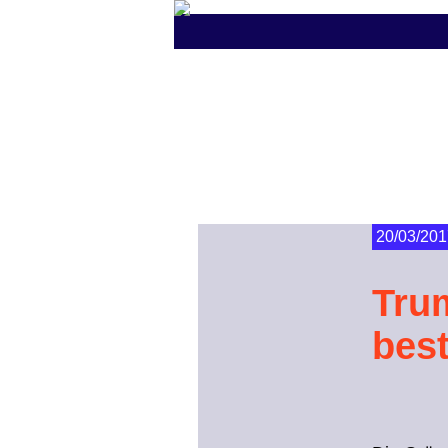
20/03/201
Tru
bes