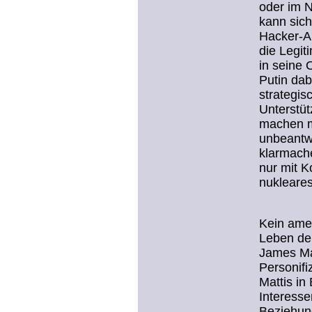
oder im 
kann sich
Hacker-An
die Legit
in seine 
Putin dab
strategis
Unterstüt
machen m
unbeantw
klarmache
nur mit 
nukleares
Kein amer
Leben de
James Mat
Personifi
Mattis in
Interesse
Beziehung