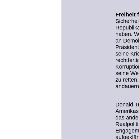
Freiheit 
Sicherhei
Republika
haben. Wi
an Demok
Präsiden
seine Kri
rechtfert
Korruptio
seine We
zu retten
andauern
Donald Tr
Amerikas
das ande
Realpolit
Engageme
aufgeklär