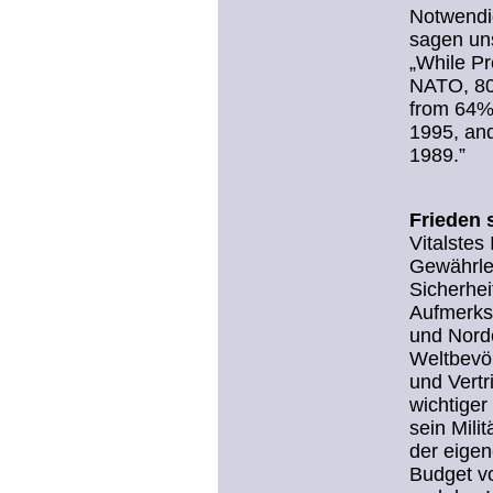
Notwendi
sagen uns
„While Pr
NATO, 80%
from 64%
1995, and
1989.”
Frieden 
Vitalstes
Gewährlei
Sicherhei
Aufmerks
und Norde
Weltbevö
und Vertr
wichtiger
sein Milit
der eige
Budget vo