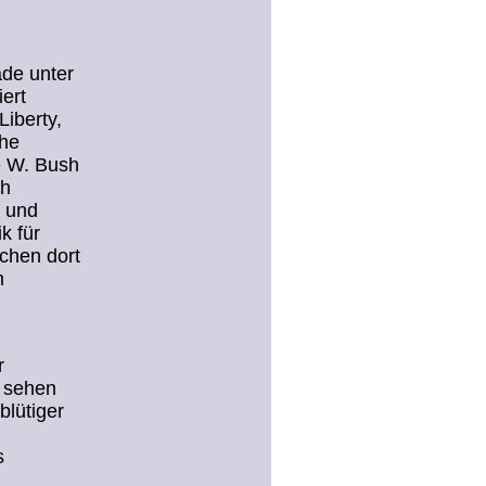
ade unter
iert
Liberty,
che
e W. Bush
ch
n und
k für
chen dort
n
r
 sehen
lütiger
s