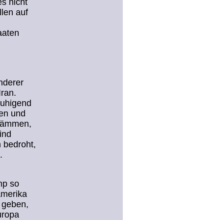
es nicht
llen auf
aaten
nderer
ran.
ruhigend
nen und
udämmen,
ind
 bedroht,
n.
mp so
Amerika
 geben,
uropa