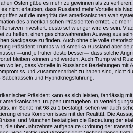
Nahen Osten gäbe es mehr zu gewinnen als zu verlieren
 es nicht erlauben, dass Russland mehr Vorteile als Nac
griffen auf die Integrität des amerikanischen Wahlsyste
imation des amerikanischen Präsidenten erntet. Je mehr
Offensiven investiert, desto schwieriger wird es sein, Vla
ei zu helfen, einen gesichtswahrenden Ausweg aus sein
chen Sackgasse zu finden. Auch ohne die volle rhetorisc
zung Präsident Trumps wird Amerika Russland aber deut
üssen—und je früher desto besser— dass solche Angrif
ortet bleiben können und werden. Auch Trump wird Rus
n wollen, dass Vorteile in Russlands Beziehungen mit 
Kompromiss und Zusammenarbeit zu haben sind, nicht d
 Säbelrasseln und Hybridkriegsführung.
ikanischer Präsident kann es sich leisten, fahrlässig mi
r amerikanischen Truppen umzugehen. In Verteidigungsm
tis, im Senat mit 98 zu 1 bestätigt, sehen wir auch sch
zierung eines Kompromisses mit der Realität. Die Aussa
 Brüssel und München bestätigten die Bedeutung der etab
n, die über Jahrzehnte aufgebaute Ordnung der transatl
en. Was Mattis und Vizepräsident Michael Pence trotz a