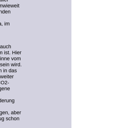
inwieweit
enden
, im
 auch
 ist. Hier
Sinne vom
sein wird.
m in das
weiter
CO2-
igene
derung
gen, aber
Zug schon