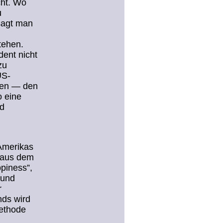
cht. Wo
u
 sagt man
tehen.
dent nicht
zu
US-
ten — den
o eine
nd
 Amerikas
e aus dem
ppiness”,
 und
r
nds wird
Methode