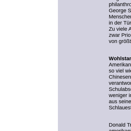
philanthr
George So
Menschen
in der Tü
Zu viele 
zwar Prio
von größ
Wohlstan
Amerikane
so viel 
Chinesen 
verantwor
Schulabs
weniger 
aus seine
Schlauest
Donald Tr