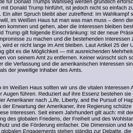
de für Donald Trumps Wahlsieg werden gründlich erfors
 mit Donald Trump hinführt, ist jedoch nicht so einfach z
 Ein alter Spruch bleibt aber zutreffend: Im Wahlkampf
will, im Weißen Haus tut man was man muss – denn die
ten kommen und gehen, aber die Interessen bleiben bes
d Trump gilt folgende Einschränkung: Ist der neue Präsi
ompromisse zu machen und die bestehenden Interessen 
 wird er nicht lange im Amt bleiben. Laut Artikel 25 der 
ng gibt es die Möglichkeit — mit ausreichenden Mehrhei
en von seinem Amt zu entfernen. Keiner wünscht sich s
er die Verfassung und die amerikanischen Interessen si
 als der jeweilige Inhaber des Amts.
 im Weißen Haus sollten wir uns die vitalen Interessen
r Augen führen. Reduziert auf ihre Essenz bestehen si
er Amerikaner nach „Life, Liberty, and the Pursuit of Ha
 der Erwartung der Amerikaner, ihre Regierung schütze
iese Interessen. Seit einem Jahrhundert gilt auch: mit de
ng des globalen Friedens, der Freiheit und des Wohlsta
chutz und die Förderung einfacher. Die Dimension und 
 globalen Engagements stehen ständig zur Debatte, die