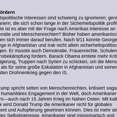
fördern
tspolitische Interessen sind schwierig zu ignorieren; ger
nern, die sich schon lange in der Sicherheitspolitik profil
e ist es aber mit der Frage nach Amerikas Interesse an 
ratie und Menschenrechten? Bisher haben amerikanis
ten sich immer darauf berufen. Nach 9/11 konnte Georg
ege in Afghanistan und Irak nicht allein sicherheitspolitis
igen. Er musste auch Demokratie, Frauenrechte, Schule
nsbekämpfung fordern. Barack Obama erntete mehr Kriti
igerung, Truppen nach Syrien zu schicken, um die Mens
, als für seine große Eskalation in Afghanistan und seine
den Drohnenkrieg gegen den IS.
ump spricht selten von Menschenrechten, kritisiert soga
 humanitäres Engagement in der Welt, doch Amerikaner
rs—auch nach 15 Jahren Krieg im Nahen Osten. Mit kaltb
ik wird Donald Trump die Amerikaner nicht für globales
nt und Aufopferung gewinnen können. Dies ist mehr al
tes Selbstinteresse. Amerikaner sind missionarisch und