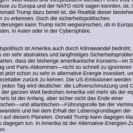
sse zu Europa und der NATO nicht sagen konnten, ist, 
Donald Trump dazu bereit ist, die Realität dieser besteh
n zu erkennen. Doch die sicherheitspolitischen
rderungen kann Trump nicht wegwünschen, ob in Europa
en, in Asien oder in der Cybersphäre.
tspolitisch ist Amerika auch durch Klimawandel bedroht,
 ein sehr abstraktes und langfristiges Sicherheitsproblem
rwarten, dass der bisherige amerikanische Konsens—im 
ag und Paris-Abkommen—nicht so schnell zu ignorieren 
st jetzt schon zu sehr in alternative Energie investiert, u
ezeitalter zurück zu kehren. Die US-Emissionen werden 
d jeden Tag wird deutlicher: die Luftverschmutzung und 
 der ganzen Welt bedrohen Amerika viel mehr als der e
Paris ist der Anfang, aber sicher nicht das Ende einer
ischen—und atlantischen—Führungsrolle bei der Verhin
awandels und bei dem Erhalt der Lebensgrundlagen der
 auf diesem Planeten. Donald Trump kann dagegen kla
dagegen tun. In Amerika ist der Alternative-Energien-
en.