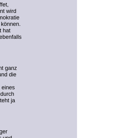
fet,
nt wird
mokratie
n können.
t hat
ebenfalls
ht ganz
und die
 eines
 durch
eht ja
ger