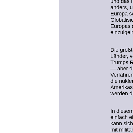
und das I
anders, u
Europa sc
Globalis
Europas d
einzuigel
Die größt
Länder, v
Trumps Rh
— aber di
Verfahren
die nukle
Amerikas 
werden d
In diesem
einfach e
kann sich
mit milit