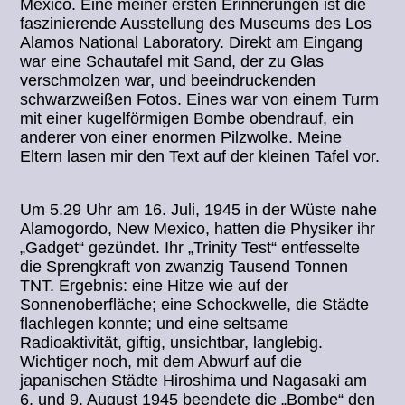
Mexico. Eine meiner ersten Erinnerungen ist die
faszinierende Ausstellung des Museums des Los
Alamos National Laboratory. Direkt am Eingang
war eine Schautafel mit Sand, der zu Glas
verschmolzen war, und beeindruckenden
schwarzweißen Fotos. Eines war von einem Turm
mit einer kugelförmigen Bombe obendrauf, ein
anderer von einer enormen Pilzwolke. Meine
Eltern lasen mir den Text auf der kleinen Tafel vor.
Um 5.29 Uhr am 16. Juli, 1945 in der Wüste nahe
Alamogordo, New Mexico, hatten die Physiker ihr
„Gadget“ gezündet. Ihr „Trinity Test“ entfesselte
die Sprengkraft von zwanzig Tausend Tonnen
TNT. Ergebnis: eine Hitze wie auf der
Sonnenoberfläche; eine Schockwelle, die Städte
flachlegen konnte; und eine seltsame
Radioaktivität, giftig, unsichtbar, langlebig.
Wichtiger noch, mit dem Abwurf auf die
japanischen Städte Hiroshima und Nagasaki am
6. und 9. August 1945 beendete die „Bombe“ den