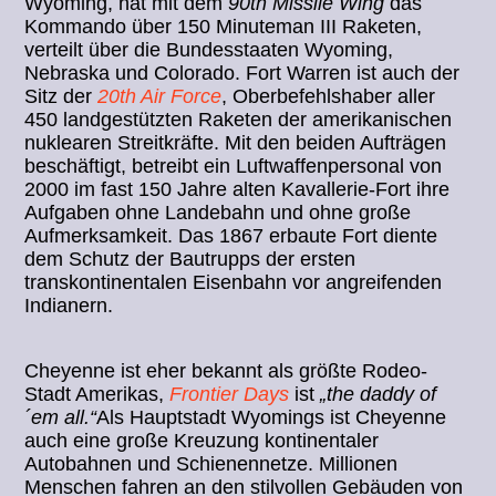
Wyoming, hat mit dem
90th Missile Wing
das
Kommando über 150 Minuteman III Raketen,
verteilt über die Bundesstaaten Wyoming,
Nebraska und Colorado. Fort Warren ist auch der
Sitz der
20th Air Force
, Oberbefehlshaber aller
450 landgestützten Raketen der amerikanischen
nuklearen Streitkräfte. Mit den beiden Aufträgen
beschäftigt, betreibt ein Luftwaffenpersonal von
2000 im fast 150 Jahre alten Kavallerie-Fort ihre
Aufgaben ohne Landebahn und ohne große
Aufmerksamkeit. Das 1867 erbaute Fort diente
dem Schutz der Bautrupps der ersten
transkontinentalen Eisenbahn vor angreifenden
Indianern.
Cheyenne ist eher bekannt als größte Rodeo-
Stadt Amerikas,
Frontier Days
ist
„the daddy of
´em all.“
Als Hauptstadt Wyomings ist Cheyenne
auch eine große Kreuzung kontinentaler
Autobahnen und Schienennetze. Millionen
Menschen fahren an den stilvollen Gebäuden von