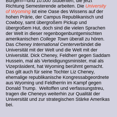
Bürgern—und 10.000 Studenten, die jetzt
Richtung Semesterende arbeiten. Die
University
of Wyoming
ist eine Oase des Wissens auf der
hohen Prärie, der Campus Republikanisch und
Cowboy, samt übergroßem Pickup und
übergroßem Hut, doch sind die vielen Sprachen
der Welt in dieser regenbogenbuntgemischten
amerikanischen
College Town
überall zu hören.
Das
Cheney International Center
verbindet die
Universität mit der Welt und die Welt mit der
Universität. Dick Cheney, Feldherr gegen Saddam
Hussein, mal als Verteidigungsminister, mal als
Vizepräsident, hat Wyoming berühmt gemacht.
Das gilt auch für seine Tochter Liz Cheney,
ehemalige republikanische Kongressabgeordnete
aus Wyoming und Feldherrin im Kampf gegen
Donald Trump. Weltoffen und verfassungstreu,
tragen die Cheneys weiterhin zur Qualität der
Universität und zur strategischen Stärke Amerikas
bei.