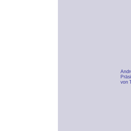
Andr
Präs
von 