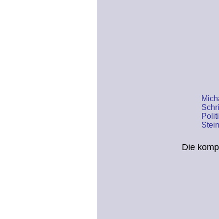
Mich
Schri
Poli
Stein
Die komp