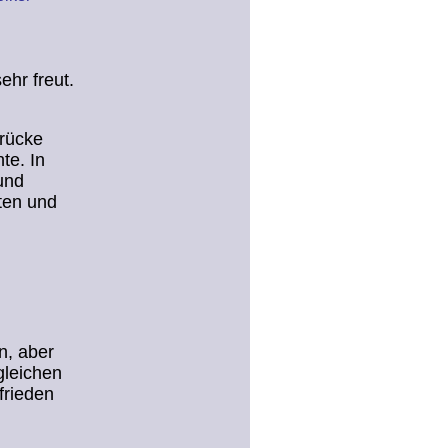
ehr freut.
Brücke
te. In
und
ten und
n, aber
gleichen
frieden