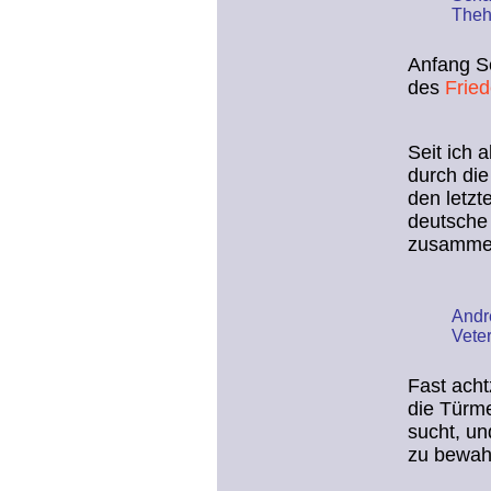
Theh
Anfang S
des
Frie
Seit ich 
durch die
den letzt
deutsche
zusamme
Andr
Vete
Fast acht
die Türme
sucht, un
zu bewah