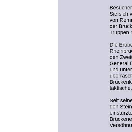
Besuchen
Sie sich 
von Rema
der Brüc
Truppen 
Die Erobe
Rheinbrü
den Zweit
General D
und unter
überrasc
Brückenko
taktische
Seit sein
den Stein
einstürzt
Brückene
Versöhn