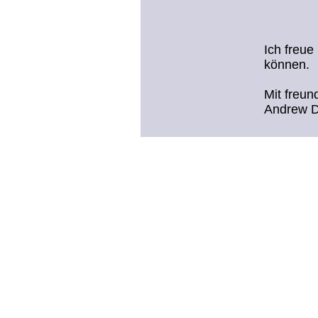
Ich freue
können.
Mit freu
Andrew D