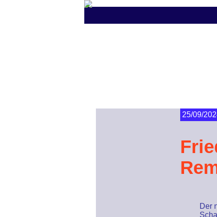
25/09/202
Fri
Rem
Der 
Scha