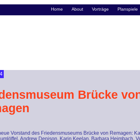
Home
About
Vorträge
Planspiele
4
edensmuseum Brücke vo
agen
neue Vorstand des Friedensmuseums Brücke von Remagen: K
umlöffel, Andrew Denison, Karin Keelan, Barbara Heimbach, V