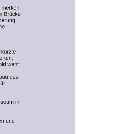
d merken
um Brücke
berung
he
rkürzte
erten,
ld wert“
bau des
für
useum in
en und