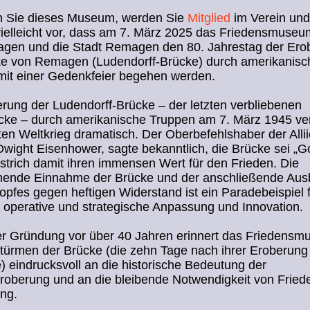
 Sie dieses Museum, werden Sie
Mitglied
im Verein un
vielleicht vor, dass am 7. März 2025 das Friedensmuse
gen und die Stadt Remagen den 80. Jahrestag der Ero
ke von Remagen (Ludendorff-Brücke) durch amerikanisc
mit einer Gedenkfeier begehen werden.
rung der Ludendorff-Brücke – der letzten verbliebenen
cke – durch amerikanische Truppen am 7. März 1945 ve
en Weltkrieg dramatisch. Der Oberbefehlshaber der Allii
wight Eisenhower, sagte bekanntlich, die Brücke sei „Go
strich damit ihren immensen Wert für den Frieden. Die
hende Einnahme der Brücke und der anschließende Aus
pfes gegen heftigen Widerstand ist ein Paradebeispiel 
, operative und strategische Anpassung und Innovation.
er Gründung vor über 40 Jahren erinnert das Friedensm
türmen der Brücke (die zehn Tage nach ihrer Eroberung
e) eindrucksvoll an die historische Bedeutung der
roberung und an die bleibende Notwendigkeit von Fried
ung.