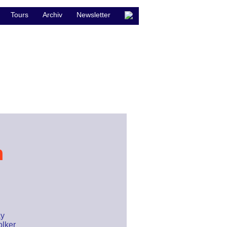
Tours
Archiv
Newsletter
n
ay
olker